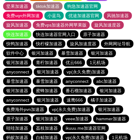
坚果加速器
tiktok加速器
狗急加速器官网
免费vqn外网加速
小蓝鸟
优途加速器官网
风驰加速器
旋风加速器
免费vps加速器外网苹果版
旋风加速度器
快连加速器
快连加速器官网入口
原子加速器
快鸭加速器
快柠檬加速器
旋风加速度器
外网网址导航
软件中心
银河加速器
暴雪加速器
银河加速器
银河加速器
青柠加速器
优云666
1元机场
anyconnect
银河加速器
vp(永久免费)加速器
暴雪加速器
暴雪加速器
anyconnect
abc加速器
银河加速器
蜜蜂加速器
番石榴加速器
银河加速器
anyconnect
银河加速器
速鹰666
橘子加速器
免费海外pvn加速器
vp(永久免费)加速器
银河加速器
原子加速器
银河加速器
veee加速器
hammer加速器
哇哇加速器
荔枝加速器
ikuuu.me加速器官网
蚂蚁加速器
白鲸加速器
vp(永久免费)加速器
1元机场