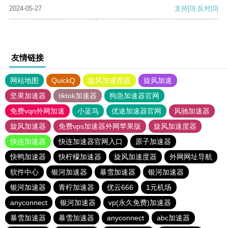
2024-05-27
支持
[0]
反对
[0]
友情链接
网站地图
QuickQ
旋风加速度器
旋风加速
坚果加速器
tiktok加速器
狗急加速器官网
免费vqn外网加速
小蓝鸟
优途加速器官网
风驰加速器
旋风加速器
免费vps加速器外网苹果版
旋风加速度器
快连加速器
快连加速器官网入口
原子加速器
快鸭加速器
快柠檬加速器
旋风加速度器
外网网址导航
软件中心
银河加速器
暴雪加速器
银河加速器
银河加速器
青柠加速器
优云666
1元机场
anyconnect
银河加速器
vp(永久免费)加速器
暴雪加速器
暴雪加速器
anyconnect
abc加速器