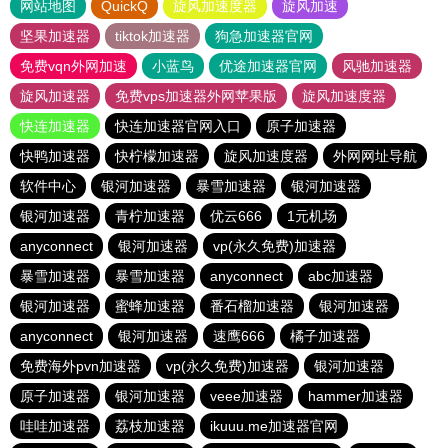
网站地图
QuickQ
旋风加速度器
旋风加速
坚果加速器
tiktok加速器
狗急加速器官网
免费vqn外网加速
小蓝鸟
优途加速器官网
风驰加速器
旋风加速器
免费vps加速器外网苹果版
旋风加速度器
快连加速器
快连加速器官网入口
原子加速器
快鸭加速器
快柠檬加速器
旋风加速度器
外网网址导航
软件中心
银河加速器
暴雪加速器
银河加速器
银河加速器
青柠加速器
优云666
1元机场
anyconnect
银河加速器
vp(永久免费)加速器
暴雪加速器
暴雪加速器
anyconnect
abc加速器
银河加速器
蜜蜂加速器
番石榴加速器
银河加速器
anyconnect
银河加速器
速鹰666
橘子加速器
免费海外pvn加速器
vp(永久免费)加速器
银河加速器
原子加速器
银河加速器
veee加速器
hammer加速器
哇哇加速器
荔枝加速器
ikuuu.me加速器官网