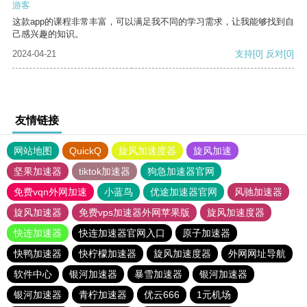
游客
这款app的课程非常丰富，可以满足我不同的学习需求，让我能够找到自
己感兴趣的知识。
2024-04-21
支持
[0]
反对
[0]
友情链接
网站地图
QuickQ
旋风加速度器
旋风加速
坚果加速器
tiktok加速器
狗急加速器官网
免费vqn外网加速
小蓝鸟
优途加速器官网
风驰加速器
旋风加速器
免费vps加速器外网苹果版
旋风加速度器
快连加速器
快连加速器官网入口
原子加速器
快鸭加速器
快柠檬加速器
旋风加速度器
外网网址导航
软件中心
银河加速器
暴雪加速器
银河加速器
银河加速器
青柠加速器
优云666
1元机场