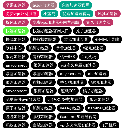
坚果加速器
tiktok加速器
狗急加速器官网
免费vqn外网加速
小蓝鸟
优途加速器官网
风驰加速器
旋风加速器
免费vps加速器外网苹果版
旋风加速度器
快连加速器
快连加速器官网入口
原子加速器
快鸭加速器
快柠檬加速器
旋风加速度器
外网网址导航
软件中心
银河加速器
暴雪加速器
银河加速器
银河加速器
青柠加速器
优云666
1元机场
anyconnect
银河加速器
vp(永久免费)加速器
暴雪加速器
暴雪加速器
anyconnect
abc加速器
银河加速器
蜜蜂加速器
番石榴加速器
银河加速器
anyconnect
银河加速器
速鹰666
橘子加速器
免费海外pvn加速器
vp(永久免费)加速器
银河加速器
原子加速器
银河加速器
veee加速器
hammer加速器
哇哇加速器
荔枝加速器
ikuuu.me加速器官网
蚂蚁加速器
白鲸加速器
vp(永久免费)加速器
1元机场