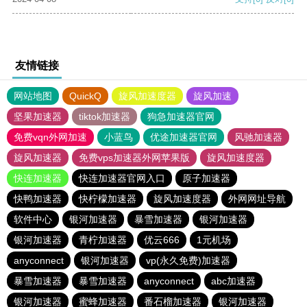
友情链接
网站地图
QuickQ
旋风加速度器
旋风加速
坚果加速器
tiktok加速器
狗急加速器官网
免费vqn外网加速
小蓝鸟
优途加速器官网
风驰加速器
旋风加速器
免费vps加速器外网苹果版
旋风加速度器
快连加速器
快连加速器官网入口
原子加速器
快鸭加速器
快柠檬加速器
旋风加速度器
外网网址导航
软件中心
银河加速器
暴雪加速器
银河加速器
银河加速器
青柠加速器
优云666
1元机场
anyconnect
银河加速器
vp(永久免费)加速器
暴雪加速器
暴雪加速器
anyconnect
abc加速器
银河加速器
蜜蜂加速器
番石榴加速器
银河加速器