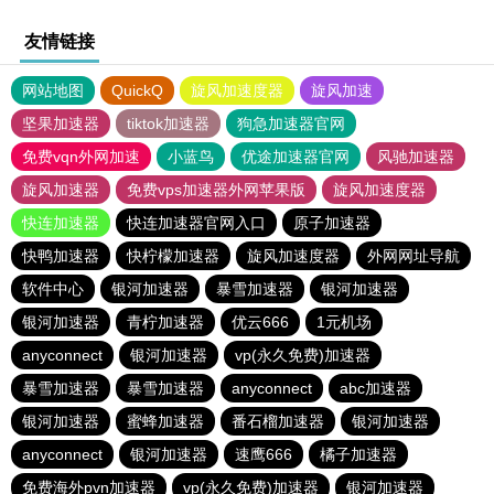
友情链接
网站地图
QuickQ
旋风加速度器
旋风加速
坚果加速器
tiktok加速器
狗急加速器官网
免费vqn外网加速
小蓝鸟
优途加速器官网
风驰加速器
旋风加速器
免费vps加速器外网苹果版
旋风加速度器
快连加速器
快连加速器官网入口
原子加速器
快鸭加速器
快柠檬加速器
旋风加速度器
外网网址导航
软件中心
银河加速器
暴雪加速器
银河加速器
银河加速器
青柠加速器
优云666
1元机场
anyconnect
银河加速器
vp(永久免费)加速器
暴雪加速器
暴雪加速器
anyconnect
abc加速器
银河加速器
蜜蜂加速器
番石榴加速器
银河加速器
anyconnect
银河加速器
速鹰666
橘子加速器
免费海外pvn加速器
vp(永久免费)加速器
银河加速器