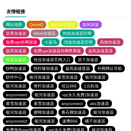
友情链接
网站地图
QuickQ
旋风加速度器
旋风加速
坚果加速器
tiktok加速器
狗急加速器官网
免费vqn外网加速
小蓝鸟
优途加速器官网
风驰加速器
旋风加速器
免费vps加速器外网苹果版
旋风加速度器
快连加速器
快连加速器官网入口
原子加速器
快鸭加速器
快柠檬加速器
旋风加速度器
外网网址导航
软件中心
银河加速器
暴雪加速器
银河加速器
银河加速器
青柠加速器
优云666
1元机场
anyconnect
银河加速器
vp(永久免费)加速器
暴雪加速器
暴雪加速器
anyconnect
abc加速器
银河加速器
蜜蜂加速器
番石榴加速器
银河加速器
anyconnect
银河加速器
速鹰666
橘子加速器
免费海外pvn加速器
vp(永久免费)加速器
银河加速器