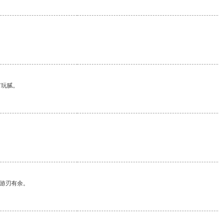
有玩腻。
。
中游刃有余。