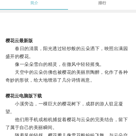
简介
排行
樱花云最新版
春日的清晨，阳光透过轻纱般的云朵洒下，映照出满园
盛开的樱花。
像一朵朵雪白的精灵，在微风中轻轻摇曳。
天空中的云朵仿佛也被樱花的美丽所陶醉，化作了各种
奇妙的形状，给大地增添了几分诗情画意。
樱花云电脑版下载
小溪旁边，一棵巨大的樱花树下，成群的游人驻足凝
望。
他们用手机或相机捕捉着樱花与云朵的完美结合，留下
了属于自己的美丽瞬间。
随着风的轻抚，樱花瓣儿像雪花般纷纷飞舞，与云朵交