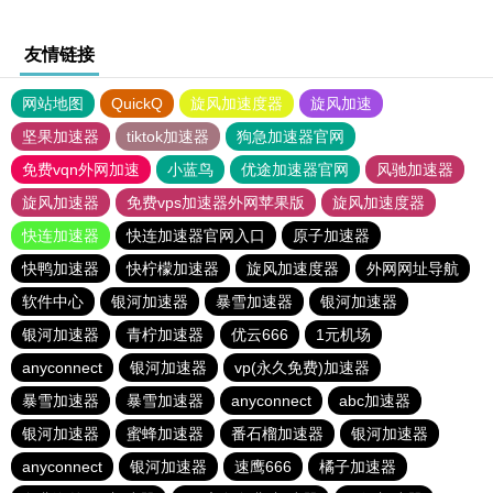
友情链接
网站地图
QuickQ
旋风加速度器
旋风加速
坚果加速器
tiktok加速器
狗急加速器官网
免费vqn外网加速
小蓝鸟
优途加速器官网
风驰加速器
旋风加速器
免费vps加速器外网苹果版
旋风加速度器
快连加速器
快连加速器官网入口
原子加速器
快鸭加速器
快柠檬加速器
旋风加速度器
外网网址导航
软件中心
银河加速器
暴雪加速器
银河加速器
银河加速器
青柠加速器
优云666
1元机场
anyconnect
银河加速器
vp(永久免费)加速器
暴雪加速器
暴雪加速器
anyconnect
abc加速器
银河加速器
蜜蜂加速器
番石榴加速器
银河加速器
anyconnect
银河加速器
速鹰666
橘子加速器