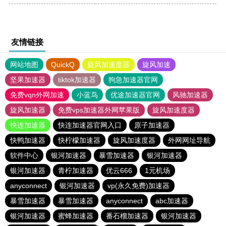
友情链接
网站地图
QuickQ
旋风加速度器
旋风加速
坚果加速器
tiktok加速器
狗急加速器官网
免费vqn外网加速
小蓝鸟
优途加速器官网
风驰加速器
旋风加速器
免费vps加速器外网苹果版
旋风加速度器
快连加速器
快连加速器官网入口
原子加速器
快鸭加速器
快柠檬加速器
旋风加速度器
外网网址导航
软件中心
银河加速器
暴雪加速器
银河加速器
银河加速器
青柠加速器
优云666
1元机场
anyconnect
银河加速器
vp(永久免费)加速器
暴雪加速器
暴雪加速器
anyconnect
abc加速器
银河加速器
蜜蜂加速器
番石榴加速器
银河加速器