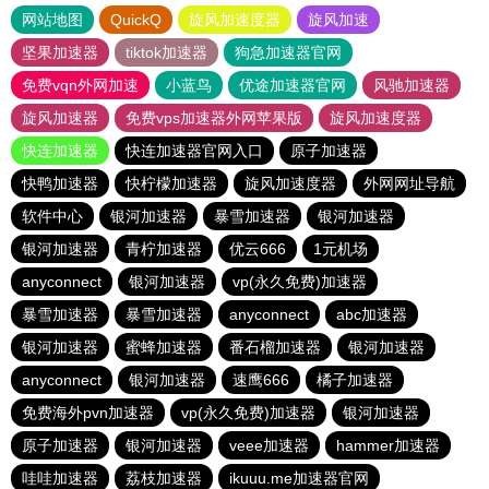
网站地图
QuickQ
旋风加速度器
旋风加速
坚果加速器
tiktok加速器
狗急加速器官网
免费vqn外网加速
小蓝鸟
优途加速器官网
风驰加速器
旋风加速器
免费vps加速器外网苹果版
旋风加速度器
快连加速器
快连加速器官网入口
原子加速器
快鸭加速器
快柠檬加速器
旋风加速度器
外网网址导航
软件中心
银河加速器
暴雪加速器
银河加速器
银河加速器
青柠加速器
优云666
1元机场
anyconnect
银河加速器
vp(永久免费)加速器
暴雪加速器
暴雪加速器
anyconnect
abc加速器
银河加速器
蜜蜂加速器
番石榴加速器
银河加速器
anyconnect
银河加速器
速鹰666
橘子加速器
免费海外pvn加速器
vp(永久免费)加速器
银河加速器
原子加速器
银河加速器
veee加速器
hammer加速器
哇哇加速器
荔枝加速器
ikuuu.me加速器官网