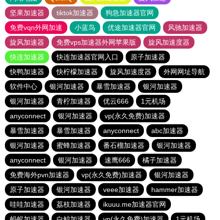
坚果加速器
tiktok加速器
狗急加速器官网
免费vqn外网加速
小蓝鸟
优途加速器官网
风驰加速器
旋风加速器
免费vps加速器外网苹果版
旋风加速度器
快连加速器
快连加速器官网入口
原子加速器
快鸭加速器
快柠檬加速器
旋风加速度器
外网网址导航
软件中心
银河加速器
暴雪加速器
银河加速器
银河加速器
青柠加速器
优云666
1元机场
anyconnect
银河加速器
vp(永久免费)加速器
暴雪加速器
暴雪加速器
anyconnect
abc加速器
银河加速器
蜜蜂加速器
番石榴加速器
银河加速器
anyconnect
银河加速器
速鹰666
橘子加速器
免费海外pvn加速器
vp(永久免费)加速器
银河加速器
原子加速器
银河加速器
veee加速器
hammer加速器
哇哇加速器
荔枝加速器
ikuuu.me加速器官网
蚂蚁加速器
白鲸加速器
vp(永久免费)加速器
1元机场