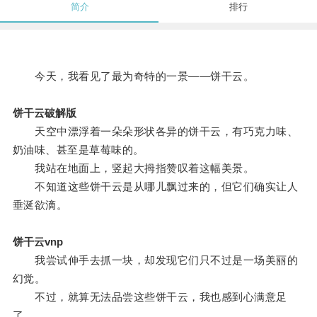
简介
排行
今天，我看见了最为奇特的一景——饼干云。
饼干云破解版
天空中漂浮着一朵朵形状各异的饼干云，有巧克力味、
奶油味、甚至是草莓味的。
我站在地面上，竖起大拇指赞叹着这幅美景。
不知道这些饼干云是从哪儿飘过来的，但它们确实让人
垂涎欲滴。
饼干云vnp
我尝试伸手去抓一块，却发现它们只不过是一场美丽的
幻觉。
不过，就算无法品尝这些饼干云，我也感到心满意足
了。