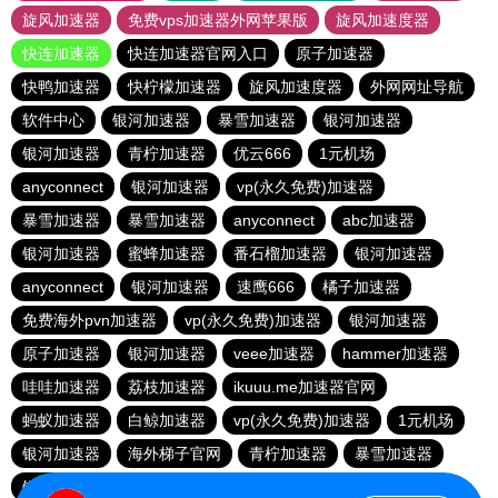
旋风加速器
免费vps加速器外网苹果版
旋风加速度器
快连加速器
快连加速器官网入口
原子加速器
快鸭加速器
快柠檬加速器
旋风加速度器
外网网址导航
软件中心
银河加速器
暴雪加速器
银河加速器
银河加速器
青柠加速器
优云666
1元机场
anyconnect
银河加速器
vp(永久免费)加速器
暴雪加速器
暴雪加速器
anyconnect
abc加速器
银河加速器
蜜蜂加速器
番石榴加速器
银河加速器
anyconnect
银河加速器
速鹰666
橘子加速器
免费海外pvn加速器
vp(永久免费)加速器
银河加速器
原子加速器
银河加速器
veee加速器
hammer加速器
哇哇加速器
荔枝加速器
ikuuu.me加速器官网
蚂蚁加速器
白鲸加速器
vp(永久免费)加速器
1元机场
银河加速器
海外梯子官网
青柠加速器
暴雪加速器
银河加速器